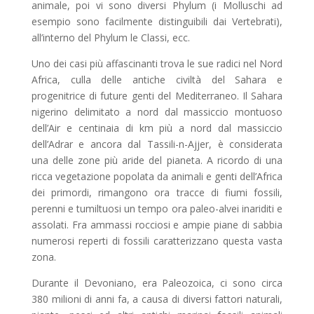
animale, poi vi sono diversi Phylum (i Molluschi ad
esempio sono facilmente distinguibili dai Vertebrati),
all’interno del Phylum le Classi, ecc.
Uno dei casi più affascinanti trova le sue radici nel Nord
Africa, culla delle antiche civiltà del Sahara e
progenitrice di future genti del Mediterraneo. Il Sahara
nigerino delimitato a nord dal massiccio montuoso
dell’Air e centinaia di km più a nord dal massiccio
dell’Adrar e ancora dal Tassili-n-Ajjer, è considerata
una delle zone più aride del pianeta. A ricordo di una
ricca vegetazione popolata da animali e genti dell’Africa
dei primordi, rimangono ora tracce di fiumi fossili,
perenni e tumiltuosi un tempo ora paleo-alvei inariditi e
assolati. Fra ammassi rocciosi e ampie piane di sabbia
numerosi reperti di fossili caratterizzano questa vasta
zona.
Durante il Devoniano, era Paleozoica, ci sono circa
380 milioni di anni fa, a causa di diversi fattori naturali,