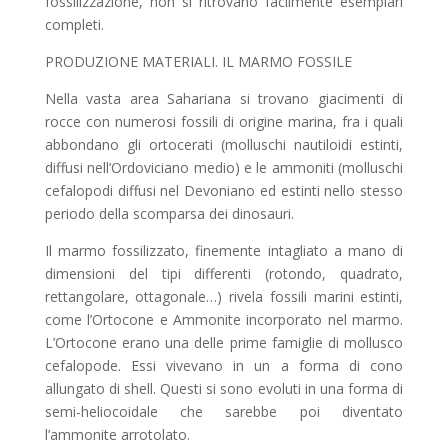
fossilizzazione, non si ritrovano facilmente esemplari
completi.
PRODUZIONE MATERIALI. IL MARMO FOSSILE
Nella vasta area Sahariana si trovano giacimenti di
rocce con numerosi fossili di origine marina, fra i quali
abbondano gli ortocerati (molluschi nautiloidi estinti,
diffusi nell’Ordoviciano medio) e le ammoniti (molluschi
cefalopodi diffusi nel Devoniano ed estinti nello stesso
periodo della scomparsa dei dinosauri.
Il marmo fossilizzato, finemente intagliato a mano di
dimensioni del tipi differenti (rotondo, quadrato,
rettangolare, ottagonale…) rivela fossili marini estinti,
come l’Ortocone e Ammonite incorporato nel marmo.
L’Ortocone erano una delle prime famiglie di mollusco
cefalopode. Essi vivevano in un a forma di cono
allungato di shell. Questi si sono evoluti in una forma di
semi-heliocoidale che sarebbe poi diventato
l’ammonite arrotolato.