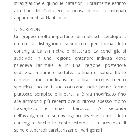
stratigrafiche e quindi le datazioni. Totalmente estinto
alla fine del Cretaceo, si pensa derivi da antenati
appartenenti ai Nautiloidea.
DESCRIZIONE
Un gruppo molto importante di molluschi cefalopodi,
da cui si distinguono soprattutto per forma della
conchiglia. La simmetria è bilaterale. La conchiglia si
suddivide in una regione anteriore indivisa dove
risiedeva l’animale e in una regione posteriore
suddivisa in camere settate. La linea di sutura fra le
camere è molto indicativa e facilita il riconoscimento
specifico. Inoltre il suo contorno, nelle prime forme
piuttosto semplice e lineare, si è via modificato fino
alle ammoniti più recenti ove si ritrova spesso molto
frastagliato e quasi barocco. A seconda
dell’avvolgimento si rinvengono diverse forme della
conchiglia. Anche le coste esterne e la presenza di
spine e tubercoli caratterizzano i vari generi.