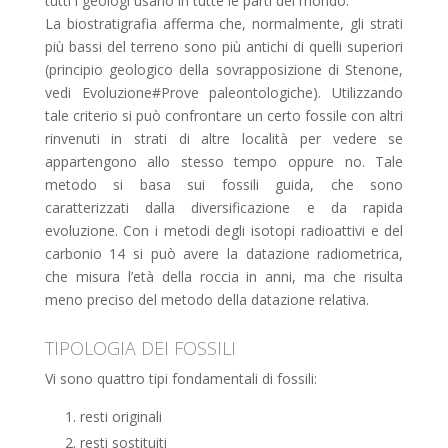
tutti i geologi usano in tutte le parti del mondo.
La biostratigrafia afferma che, normalmente, gli strati
più bassi del terreno sono più antichi di quelli superiori
(principio geologico della sovrapposizione di Stenone,
vedi Evoluzione#Prove paleontologiche). Utilizzando
tale criterio si può confrontare un certo fossile con altri
rinvenuti in strati di altre località per vedere se
appartengono allo stesso tempo oppure no. Tale
metodo si basa sui fossili guida, che sono
caratterizzati dalla diversificazione e da rapida
evoluzione. Con i metodi degli isotopi radioattivi e del
carbonio 14 si può avere la datazione radiometrica,
che misura l’età della roccia in anni, ma che risulta
meno preciso del metodo della datazione relativa.
TIPOLOGIA DEI FOSSILI
Vi sono quattro tipi fondamentali di fossili:
resti originali
resti sostituiti