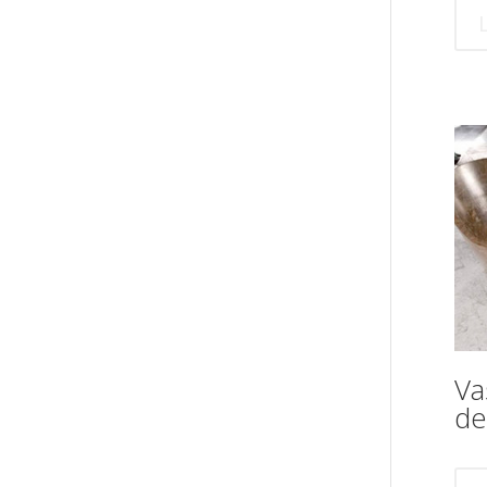
Va
de