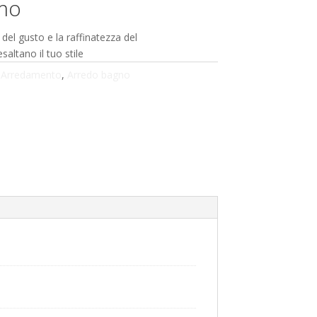
mo
del gusto e la raffinatezza del
saltano il tuo stile
:
Arredamento
,
Arredo bagno