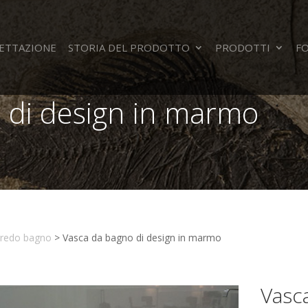
ETTAZIONE
STORIA DEL PRODOTTO
PRODOTTI
F
 di design in marmo
rredo bagno
>
Vasca da bagno di design in marmo
Vasca