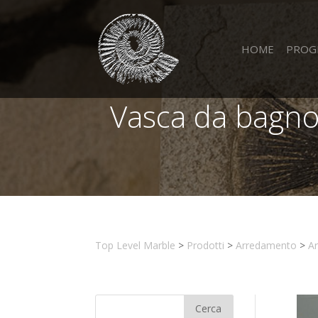
HOME
PROG
Vasca da bagno
Top Level Marble
>
Prodotti
>
Arredamento
>
A