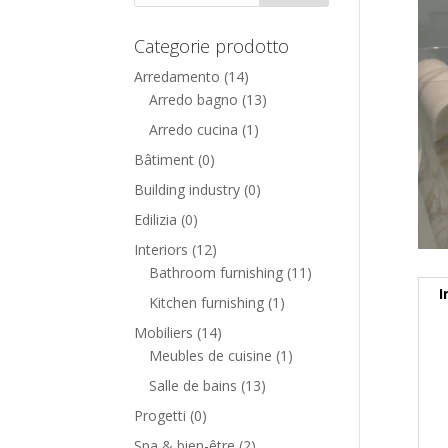
Categorie prodotto
Arredamento
(14)
Arredo bagno
(13)
Arredo cucina
(1)
Bâtiment
(0)
Building industry
(0)
Edilizia
(0)
Interiors
(12)
Bathroom furnishing
(11)
I
Kitchen furnishing
(1)
Mobiliers
(14)
Meubles de cuisine
(1)
Salle de bains
(13)
Progetti
(0)
Spa & bien-être
(2)